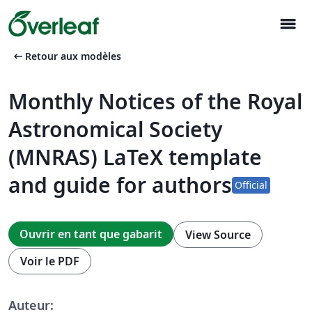
menu
arrow_left_alt
Retour aux modèles
Monthly Notices of the Royal
Astronomical Society
(MNRAS) LaTeX template
and guide for authors
Official
Ouvrir en tant que gabarit
View Source
Voir le PDF
Auteur: